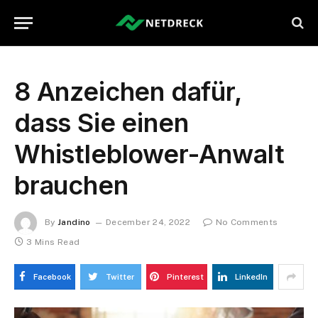
8 Anzeichen dafür,
dass Sie einen
Whistleblower-Anwalt
brauchen
By
Jandino
December 24, 2022
No Comments
3 Mins Read
Facebook
Twitter
Pinterest
LinkedIn